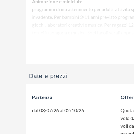
Animazione e miniclub:
programmi di intrattenimento per adulti, attività 
invadente. Per bambini 3/11 anni previsto programm
giochi, laboratori creativi e musica. Per ragazzi 
tornei in spiaggia e musica. Spettacoli serali appos
Vuoi maggiori informazioni su 
Date e prezzi
Partenza
Offer
dal 03/07/26 al 02/10/26
Quota 
volo d
voli d
periodi