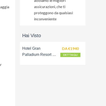
abbiamo le migliori
assicurazioni, che ti
iaggia
proteggono da qualsiasi
inconveniente
Hai Visto
DA €1940
Hotel Gran
Palladium Resort &
DETTAGLI
Spa
ar