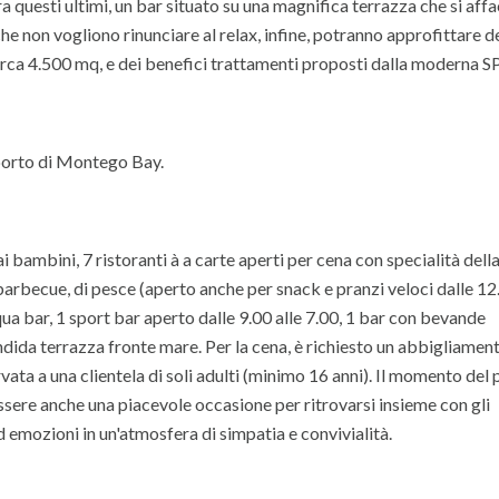
a questi ultimi, un bar situato su una magnifica terrazza che si affa
he non vogliono rinunciare al relax, infine, potranno approfittare de
di circa 4.500 mq, e dei benefici trattamenti proposti dalla moderna S
porto di Montego Bay.
i bambini, 7 ristoranti à a carte aperti per cena con specialità dell
 e barbecue, di pesce (aperto anche per snack e pranzi veloci dalle 12
qua bar, 1 sport bar aperto dalle 9.00 alle 7.00, 1 bar con bevande
ndida terrazza fronte mare. Per la cena, è richiesto un abbigliamen
vata a una clientela di soli adulti (minimo 16 anni). Il momento del
essere anche una piacevole occasione per ritrovarsi insieme con gli
ed emozioni in un'atmosfera di simpatia e convivialità.