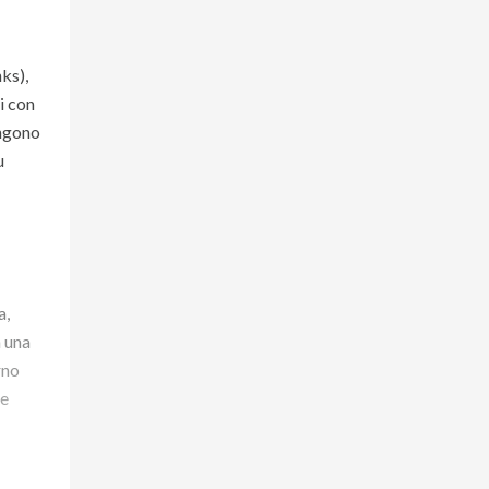
nks),
ti con
ongono
u
a,
a una
rno
ze