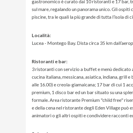
gastronomico è curato dai 10 ristoranti e 17 bar, tr
sul mare, regalando un panorama unico. Gli ospiti c
piscine, tra le quali la più grande di tutta l’isola 
Località:
Lucea - Montego Bay. Dista circa 35 km dall’aero
Ristoranti e bar:
3 ristoranti con servizio a buffet e menù dedicato a
cucina italiana, messicana, asiatica, indiana, grill
alle 16.00) e creola-giamaicana; 17 bar di cui 1 ac
premium, 1 disco bar ed un bar situato su una sple
formale. Area ristorante Premium "child free" riser
e della cena nel ristorante degli Eden Village può 
animatori o gli altri ospiti e condividere racconti 