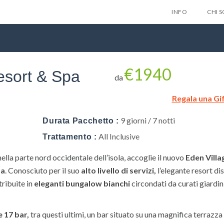
INFO
CHI 
€1940
esort & Spa
da
Regala una Gi
Lascia qui 
9 giorni / 7 notti
Durata Pacchetto :
gratuitam
All Inclusive
Trattamento :
nes
nella parte nord occidentale dell’isola, accoglie il nuovo
Eden Villa
pa
. Conosciuto per il suo
alto livello di servizi,
l’elegante resort di
tribuite in
eleganti bungalow
bianchi
circondati da curati giardini
Privacy Policy
e 17 bar,
tra questi ultimi, un bar situato su una magnifica terrazza 