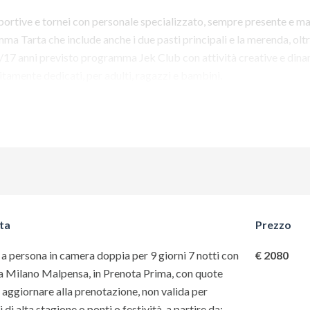
sportive e tornei con personale specializzato, sempre presente e ma
a Tarta che include anche i due pasti principali e la merenda, oltr
12/17 anni previsto programma Jek Club con attività creative e dina
itamente dedicati, per adulti, ragazzi e bambini.
questa offerta?
CLICCA QUI
ta
Prezzo
a persona in camera doppia per 9 giorni 7 notti con
€ 2080
a Milano Malpensa, in Prenota Prima, con quote
a aggiornare alla prenotazione, non valida per
 di alta stagione o ponti o festività, a partire da: