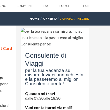
SONO
COMMENTI
FAQ
LUOGHI
TEMI
HOME
OFFERTA
JAMAICA - NEGRIL
X
ft Card
la tua email e ti invieremo
Consulente di
ente
6 suggerimenti
che
Viaggi
suno ti dara mai...
per la tua vacanza su
misura. Inviaci una richiesta
ge
e la passeremo al miglior
Consulente per te!
spone
.
Quando mi trovi
dalle 09.30 alle 18.30
che si
Vuoi contattarmi via mail?