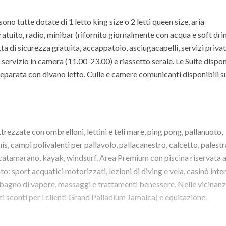
sono tutte dotate di 1 letto king size o 2 letti queen size, aria
gratuito, radio, minibar (rifornito giornalmente con acqua e soft dri
etta di sicurezza gratuita, accappatoio, asciugacapelli, servizi priva
servizio in camera (11.00-23.00) e riassetto serale. Le Suite disp
 separata con divano letto. Culle e camere comunicanti disponibili s
ttrezzate con ombrelloni, lettini e teli mare, ping pong, pallanuoto,
is, campi polivalenti per pallavolo, pallacanestro, calcetto, palestr
catamarano, kayak, windsurf. Area Premium con piscina riservata 
to: sport acquatici motorizzati, lezioni di diving e vela, casinò inte
bagno di vapore, massaggi e trattamenti benessere. Nelle vicinan
i sconti per i clienti Grand Palladium Jamaica) e equitazione.