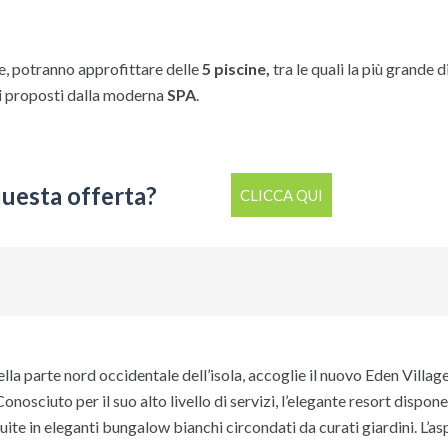
e, potranno approfittare delle
5 piscine,
tra le quali la più grande d
i
proposti dalla moderna
SPA
.
questa offerta?
CLICCA QUI
nella parte nord occidentale dell’isola, accoglie il nuovo Eden Villag
ciuto per il suo alto livello di servizi, l’elegante resort dispone
buite in eleganti bungalow bianchi circondati da curati giardini. L’a