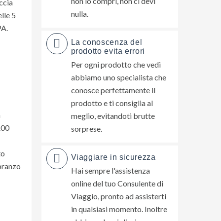
non lo compri, non ci devi
ccia
nulla.
lle 5
PA.
La conoscenza del
prodotto evita errori
Per ogni prodotto che vedi
abbiamo uno specialista che
conosce perfettamente il
prodotto e ti consiglia al
a
meglio, evitandoti brutte
.00
sorprese.
to
Viaggiare in sicurezza
 pranzo
Hai sempre l'assistenza
online del tuo Consulente di
Viaggio, pronto ad assisterti
in qualsiasi momento. Inoltre