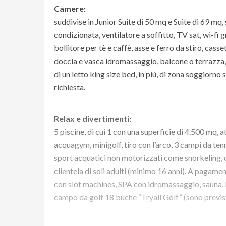
Camere:
suddivise in Junior Suite di 50 mq e Suite di 69 mq, 
condizionata, ventilatore a soffitto, TV sat, wi-fi 
bollitore per tè e caffè, asse e ferro da stiro, cass
doccia e vasca idromassaggio, balcone o terrazza, 
di un letto king size bed, in più, di zona soggiorno
richiesta.
Relax e divertimenti:
5 piscine, di cui 1 con una superficie di 4.500 mq, a
acquagym, minigolf, tiro con l’arco, 3 campi da tenn
sport acquatici non motorizzati come snorkeling, 
clientela di soli adulti (minimo 16 anni). A pagamen
con slot machines, SPA con idromassaggio, sauna, 
campo da golf 18 buche “Tryall Golf” (sono previst