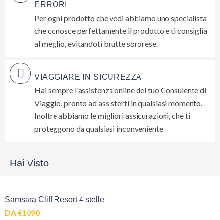
ERRORI
mai...
Per ogni prodotto che vedi abbiamo uno specialista
che conosce perfettamente il prodotto e ti consiglia
Privacy
al meglio, evitandoti brutte sorprese.
Policy
(Rispettiamo
la tua
VIAGGIARE IN SICUREZZA
privacy)
Hai sempre l'assistenza online del tuo Consulente di
Viaggio, pronto ad assisterti in qualsiasi momento.
Inoltre abbiamo le migliori assicurazioni, che ti
proteggono da qualsiasi inconveniente
Hai Visto
Samsara Cliff Resort 4 stelle
DA €1090