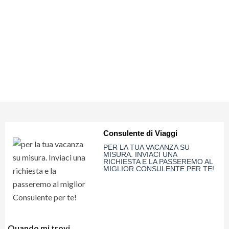
LA QUOTA NON COMPRENDE
- Quota iscrizione zero pensieri 34€ a persona
- Tasse e oneri aeroportuali 115€ a persona (da riconfermare)
- Oneri gestione carburante/valute da 105€ a persona
- Assicurazione annullamento facoltativa 4%
- Tutto quanto non previsto alla voce "la quota comprende"
Vuoi maggiori informazioni su
CLICCA QUI
questa offerta?
Consulente di Viaggi
PER LA TUA VACANZA SU
MISURA. INVIACI UNA
RICHIESTA E LA PASSEREMO AL
MIGLIOR CONSULENTE PER TE!
Quando mi trovi