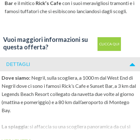
Bar
e il mitico
Rick’s Cafe
con i suoi meravigliosi tramonti e i
famosi tuffatori che si esibiscono lanciandosi dagli scogli.
Vuoi maggiori informazioni su
CLICCA QUI
questa offerta?
DETTAGLI
Dove siamo:
Negril, sulla scogliera, a 1000 m dal West End di
Negril dove ci sono i famosi Rick’s Cafe e Sunset Bar, a 3 km dal
Legends Beach Resort collegato da navetta due volte al giorno
(mattina e pomeriggio) e a 80 km dall’aeroporto di Montego
Bay.
La spiaggia:
si affaccia su una scogliera panoramica da cui si
accede al mare per nuotare o fare snorkeling attraverso delle