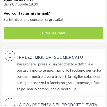
dalle 09.30 alle 18.30
Vuoi contattarmi via mail?
Scrivimi per una consulenza gratuita!
Lascia
qui
CONTATTAMI
la
tua
email
e
I PREZZI MIGLIORI SUL MERCATO
ti
Paragonare i prezzi di un pacchetto è difficile e
invieremo
porta via molto tempo, ma noi lo facciamo per te. Fa
gratuitamente
6
parte del nostro lavoro trovarti la miglior soluzione
suggerimenti
al miglior prezzo Lo facciamo gratuitamente, infatti
che
se poi non lo compri, non ci devi nulla.
nessuno
ti
dara
LA CONOSCENZA DEL PRODOTTO EVITA