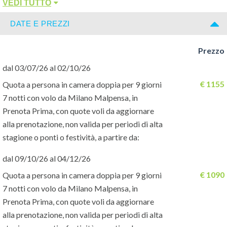
VEDI TUTTO
apposite scalette. Dispone di lettini e ombrelloni a disposizione
dei clienti (teli mare non disponibili).
DATE E PREZZI
Le camere:
50, recentemente ristrutturate, tutte dotate di
Prezzo
servizi privati, due letti matrimoniali (anche in caso di 3 o 4
dal 03/07/26 al 02/10/26
occupanti), aria condizionata, ventilatore a soffitto, telefono, tv,
balcone o veranda e connessione wifi. A pagamento, cassetta di
€ 1155
Quota a persona in camera doppia per 9 giorni
sicurezza in reception. Disponibili con supplemento camere
7 notti con volo da Milano Malpensa, in
ocean front.
Prenota Prima, con quote voli da aggiornare
alla prenotazione, non valida per periodi di alta
Ristoranti e bar:
un ristorante principale con servizio a buffet e
stagione o ponti o festività, a partire da:
un ristorante italiano Ciao Jamaica à la carte a pagamento. Due
dal 09/10/26 al 04/12/26
bar di cui uno presso la spiaggia. I clienti Margò in mezza
€ 1090
Quota a persona in camera doppia per 9 giorni
pensione riceveranno 7 coupon che potranno utilizzare
7 notti con volo da Milano Malpensa, in
liberamente durante il soggiorno, per il pranzo o la cena presso il
Prenota Prima, con quote voli da aggiornare
ristorante principale.
alla prenotazione, non valida per periodi di alta