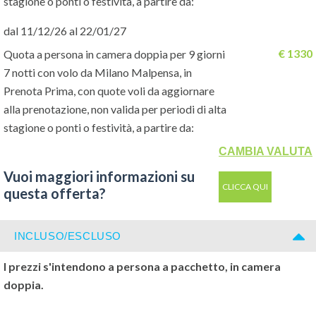
stagione o ponti o festività, a partire da:
Servizi:
2 piscine (una per bambini) sulla scogliera panoramica.
Entrambe dispongono di lettini a disposizione dei clienti (teli
dal 11/12/26 al 22/01/27
mare non disponibili), parcheggio, musica dal vivo due volte a
€ 1330
Quota a persona in camera doppia per 9 giorni
settimana, navetta gratuita due volte al giorno tra Samsara e
7 notti con volo da Milano Malpensa, in
Legends e connessione wi-fi gratuita presso le aree comuni. A
Prenota Prima, con quote voli da aggiornare
pagamento, ufficio cambio valuta, negozio di souvenir, internet
alla prenotazione, non valida per periodi di alta
point, centro Spa, idromassaggio e massaggi.
stagione o ponti o festività, a partire da:
Sport:
ping pong. A pagamento, attrezzato diving center con
CAMBIA VALUTA
attrezzature anche per lo snorkeling.
Vuoi maggiori informazioni su
CLICCA QUI
questa offerta?
Speciale Tutto Incluso:
- colazione, pranzo e cena a buffet presso il ristorante principale
INCLUSO/ESCLUSO
- pranzo o cena (una per soggiorno) con pizza e un soft drink o
una birra presso il ristorante italiano Ciao Jamaica davanti
I prezzi s'intendono a persona a pacchetto, in camera
all’hotel.
doppia.
- bevande analcoliche e alcoliche locali in bicchiere incluse dalle
10 alle 22 presso i bar