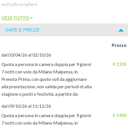
end sulla scogliera.
VEDI TUTTO
La spiaggia:
di finissima sabbia bianca, con zone d’ombra naturali e
DATE E PREZZI
attrezzata con lettini e teli mare (con cauzione) a disposizione
dei clienti.
Prezzo
dal 03/04/26 al 02/10/26
Le camere:
153 camere suddivise in due diversi complessi, Merril’s II e III: la
€ 1335
Quota a persona in camera doppia per 9 giorni
quota base prevede sistemazione presso le camere standard, più
7 notti con volo da Milano Malpensa, in
semplici e datate ma comunque funzionali e confortevoli, del
Prenota Prima, con quote voli da aggiornare
Merril’s III, mentre le camere superior del Merril’s II e III, più
alla prenotazione, non valida per periodi di alta
recenti e confortevoli, sono disponibili con supplemento. Sono
stagione o ponti o festività, a partire da:
tutte dotate di balcone o veranda, servizi privati, due letti
dal 09/10/26 al 11/12/26
matrimoniali (anche in caso di 3 o 4 occupanti), aria
€ 1460
Quota a persona in camera doppia per 9 giorni
condizionata, ventilatore a pale, TV satellitare con canali italiani
7 notti con volo da Milano Malpensa, in
e telefono. A pagamento, cassetta di sicurezza (Usd 3 al giorno),