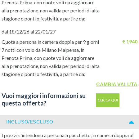
Prenota Prima, con quote voli da aggiornare
asciugacapelli (su richiesta alla reception) e minifrigo (Usd 7 al
alla prenotazione, non valida per periodi di alta
giorno). Connessione wifi gratuita presso le aree comuni.
stagione o ponti o festività, a partire da:
Speciale Tutto Incluso:
dal 18/12/26 al 22/01/27
- colazione, pranzo e cena a buffet presso i ristoranti dei
€ 1940
Quota a persona in camera doppia per 9 giorni
complessi Merril's II e III con acqua, bevande analcoliche e
7 notti con volo da Milano Malpensa, in
alcoliche locali in bicchiere, tè e caffè americano
Prenota Prima, con quote voli da aggiornare
- consumo illimitato di bevande analcoliche e alcoliche locali in
alla prenotazione, non valida per periodi di alta
bicchiere dalle 10 alle 22 presso i bar dei complessi Merril's II e
stagione o ponti o festività, a partire da:
III
- tea time dalle 15 alle 16
CAMBIA VALUTA
Vuoi maggiori informazioni su
Vuoi maggiori informazioni su
CLICCA QUI
questa offerta?
CLICCA QUI
questa offerta?
INCLUSO/ESCLUSO
I prezzi s'intendono a persona a pacchetto, in camera doppia al