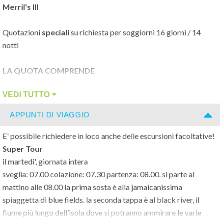
Merril's III
Quotazioni
speciali
su richiesta per soggiorni 16 giorni / 14
notti
LA QUOTA COMPRENDE
- Sistemazione in camera del tipo prescelto
VEDI TUTTO
- Trattamento all inclusive come indicato
- Assistenza in loco di personale italiano
APPUNTI DI VIAGGIO
- Volo Charter in classe turistica con franchigia bagaglio 20 kg
- Trasferimenti da/per aeroporto
E' possibile richiedere in loco anche delle escursioni facoltative!
Super Tour
LA QUOTA NON COMPRENDE
il martedi', giornata intera
- Spese e Assicurazione XTRA medico-bagaglio, annullamento e
sveglia: 07.00 colazione: 07.30 partenza: 08.00. si parte al
Rischio Zero € 116,00 a persona (obbligatoria)
mattino alle 08.00 la prima sosta è alla jamaicanissima
- Tasse aeroportuali a partire da € 155 a persona
spiaggetta di blue fields. la seconda tappa è al black river, il
- Adeguamento carburante a partire da € 105 a persona, da
fiume più lungo dell’isola dove si potranno ammirare le varie