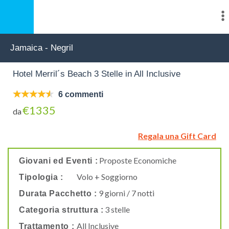
Jamaica - Negril
Hotel Merril´s Beach 3 Stelle in All Inclusive
6 commenti
€1335
da
Regala una Gift Card
Proposte Economiche
Giovani ed Eventi :
Volo + Soggiorno
Tipologia :
9 giorni / 7 notti
Durata Pacchetto :
3 stelle
Categoria struttura :
All Inclusive
Trattamento :