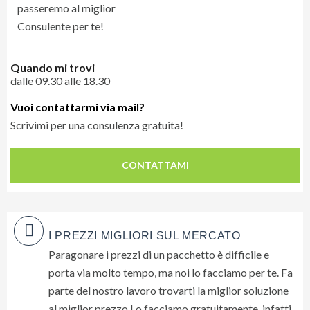
dove si cavalca per un paio d'ore dalla campagna al mare, sulla
spiaggia e nell'acqua del mare!!! 75 usd circa.
Escursione a Kingston
Quando mi trovi
dalle 09.30 alle 18.30
giorni: da concordare
per visitare kingston oltre al tour di due giorni organizziamo, (su
Vuoi contattarmi via mail?
richiesta e con preavviso) l'escursione in giornata. partenza
Scrivimi per una consulenza gratuita!
all'alba, visita museo di bob marley pranzo alla devon house, giro
città e uno scorcio delle blu mountain. 130 usd circa
CONTATTAMI
Siamo a vostra disposizione per chiarimenti o maggiori
dettagli!
I PREZZI MIGLIORI SUL MERCATO
Vuoi maggiori informazioni su
Paragonare i prezzi di un pacchetto è difficile e
CLICCA QUI
questa offerta?
porta via molto tempo, ma noi lo facciamo per te. Fa
parte del nostro lavoro trovarti la miglior soluzione
al miglior prezzo Lo facciamo gratuitamente, infatti