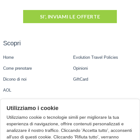
SI', INVIAMI LE OFFERTE
Scopri
Home
Evolution Travel Policies
Come prenotare
Opinioni
Dicono di noi
GiftCard
AOL
Evolution Travel
Utilizziamo i cookie
Utilizziamo cookie o tecnologie simili per migliorare la tua
Evolution Travel Ltd.
esperienza di navigazione, offrire contenuti personalizzati e
analizzare il nostro traffico. Cliccando 'Accetta tutto', acconsenti
1st Floor, Suite 3, Central Business Centre, Mdina Road
all'uso di questi cookie. Cliccando 'Rifiuta tutto', verranno
Zebbug ZBG9015, Malta